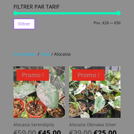
FILTRER PAR TARIF
Prix
Prix
Prix :
€20
—
€50
Filtrer
min
max
la boutique
/
shop
/ Alocasia
Promo !
Promo !
Alocasia Serendipity
Alocasia Okinawa Silver
LE
LE
LE
LE
€
59.00
€
45.00
€
39.00
€
25.00