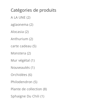
initial
actuel
était :
est :
Catégories de produits
€12.00.
€8.00.
A LA UNE
(2)
aglaonema
(2)
Alocasia
(2)
Anthurium
(2)
carte cadeau
(5)
Monstera
(2)
Mur végétal
(1)
Nouveautés
(1)
Orchidées
(6)
Philodendron
(5)
Plante de collection
(8)
Sphaigne Du Chili
(1)