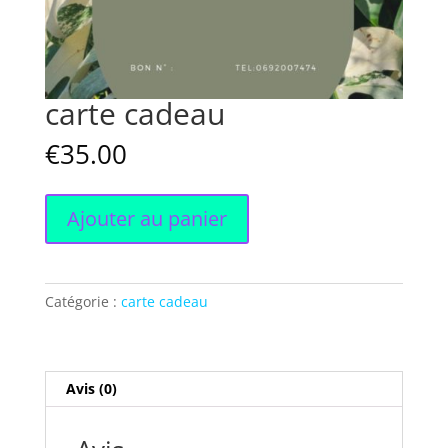
carte cadeau
€
35.00
quantité
Ajouter au panier
de
carte
cadeau
Catégorie :
carte cadeau
Avis (0)