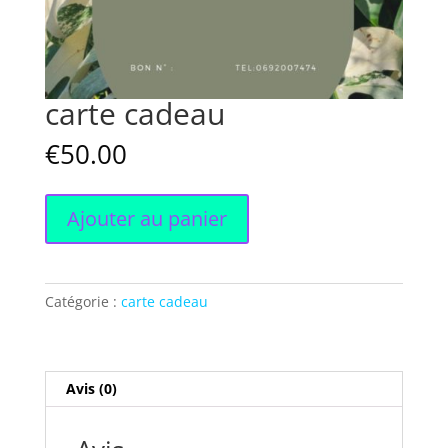
carte cadeau
€
50.00
quantité
Ajouter au panier
de
carte
cadeau
Catégorie :
carte cadeau
Avis (0)